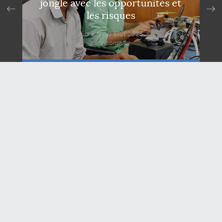
jongle avec les opportunités et
les risques
Publié le 10 août 2025,
par VisionsMag.