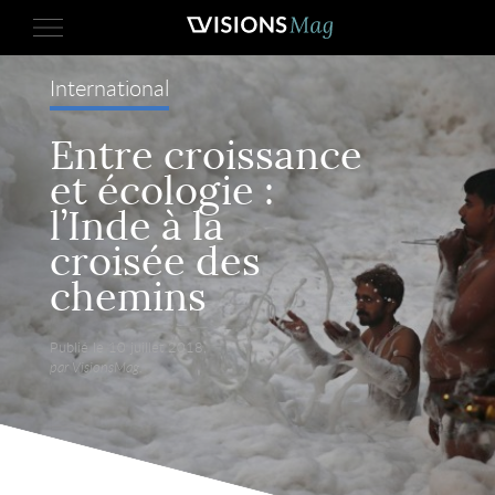
International
Entre croissance
et écologie :
l’Inde à la
croisée des
chemins
Publié le 10 juillet 2018,
par VisionsMag.