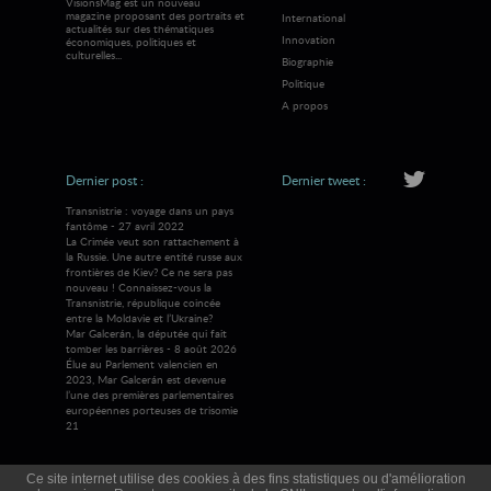
VisionsMag est un nouveau
magazine proposant des portraits et
International
actualités sur des thématiques
Innovation
économiques, politiques et
culturelles...
Biographie
Politique
A propos
Dernier post :
Dernier tweet :
Transnistrie : voyage dans un pays
fantôme - 27 avril 2022
La Crimée veut son rattachement à
la Russie. Une autre entité russe aux
frontières de Kiev? Ce ne sera pas
nouveau ! Connaissez-vous la
Transnistrie, république coincée
entre la Moldavie et l’Ukraine?
Mar Galcerán, la députée qui fait
tomber les barrières - 8 août 2026
Élue au Parlement valencien en
2023, Mar Galcerán est devenue
l’une des premières parlementaires
européennes porteuses de trisomie
21
Ce site internet utilise des cookies à des fins statistiques ou d'amélioration