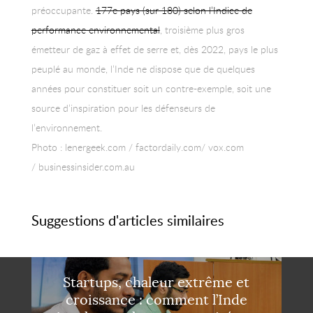
préoccupante.
177e pays (sur 180) selon l’Indice de
performance environnemental
, troisième plus gros
émetteur de gaz à effet de serre et, dès 2022, pays le plus
peuplé au monde, l’Inde ne dispose que de quelques
années pour constituer soit un contre-exemple, soit une
source d’inspiration pour les défenseurs de
l’environnement.
Photo : lenergeek.com / factordaily.com/ vox.com
/ businessinsider.com.au
Suggestions d'articles similaires
Startups, chaleur extrême et
croissance : comment l’Inde