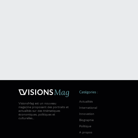
Catégories :
Actualités
VisionsMag est un nouveau
magazine proposant des portraits et
International
actualités sur des thématiques
Innovation
économiques, politiques et
culturelles...
Biographie
Politique
A propos