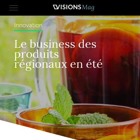
Innovation
Le business des
produits
régionaux en été
Publié le 29 juillet 2013,
par VisionsMag.