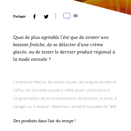
(
0
)
Partager
Quoi de plus agréable l’été que de siroter une
boisson fraîche, de se délecter d’une crème
glacée, ou de tester le dernier produit régional à
la mode estivale ?
L’ambiance festive, les pique-niques, les longues soirées et
l’afflux de touristes pendant cette saison participent à
l’augmentation de la consommation de produits, à boire, à
manger ou à essayer, désormais véritable business de l’été.
Des produits dans l’air du temps !