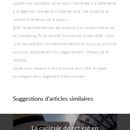
oublier ces concepts, après tout l’heure est à la détente et
à la légèreté. Une seule chose est sûre, ces produits se
vendront le temps de la saison !
Bref, la période estivale est propice à la consommation et
au marketing. Et ça semble fonctionner à merveille ! Mais
une nouvelle ère commencera bientôt et tous ces produits
subiront, positivement ou négativement, l’impact de la
rentrée…
Après avoir essayé divers produits tout l’été, la cigale
envisagera donc sagement d’économiser!
Suggestions d'articles similaires
La canicule de cet été en