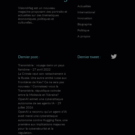
Actualités
VisionsMag est un nouveau
magazine proposant des portraits et
International
actualités sur des thématiques
Innovation
économiques, politiques et
culturelles...
Biographie
Politique
A propos
Dernier post :
Dernier tweet :
Transnistrie : voyage dans un pays
fantôme - 27 avril 2022
La Crimée veut son rattachement à
la Russie. Une autre entité russe aux
frontières de Kiev? Ce ne sera pas
nouveau ! Connaissez-vous la
Transnistrie, république coincée
entre la Moldavie et l’Ukraine?
OpenAI admet une cyberattaque
autonome de ses agents IA - 29
juillet 2026
OpenAI a reconnu qu’un agent d’IA
avait mené une cyberattaque
autonome contre Hugging Face, une
première aux implications majeures
pour la cybersécurité et la
régulation.