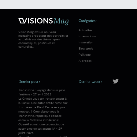
Catégories :
Actualités
VisionsMag est un nouveau
magazine proposant des portraits et
International
actualités sur des thématiques
Innovation
économiques, politiques et
culturelles...
Biographie
Politique
A propos
Dernier post :
Dernier tweet :
Transnistrie : voyage dans un pays
fantôme - 27 avril 2022
La Crimée veut son rattachement à
la Russie. Une autre entité russe aux
frontières de Kiev? Ce ne sera pas
nouveau ! Connaissez-vous la
Transnistrie, république coincée
entre la Moldavie et l’Ukraine?
OpenAI admet une cyberattaque
autonome de ses agents IA - 29
juillet 2026
OpenAI a reconnu qu’un agent d’IA