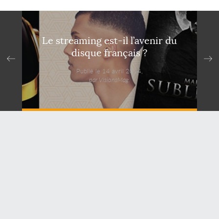
Le streaming est-il l’avenir du
disque français ?
Publié le 14 avril 2014,
par VisionsMag.