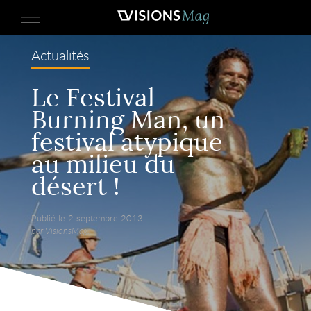
Actualités
Le Festival
Burning Man, un
festival atypique
au milieu du
désert !
Publié le 2 septembre 2013,
par VisionsMag.