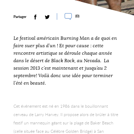
(
0
)
Partager
Le festival américain
Burning Man
a de quoi en
faire suer plus d’un ! Et pour cause : cette
rencontre artistique se déroule chaque année
dans le désert de Black Rock, au Nevada. La
session 2013 c’est maintenant et jusqu’au 2
septembre! Voilà donc une idée pour terminer
l’été en beauté.
Cet événement est né en 1986 dans le bouillonnant
cerveau de Larry Harvey. Il propose alors de brûler à titre
festif un mannequin géant sur la plage de Baker Beach
(celle située face au Célèbre Golden Bridge) à San