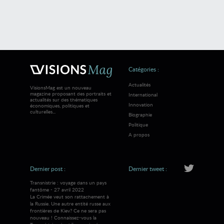
Catégories :
Actualités
VisionsMag est un nouveau
magazine proposant des portraits et
International
actualités sur des thématiques
Innovation
économiques, politiques et
culturelles...
Biographie
Politique
A propos
Dernier post :
Dernier tweet :
Transnistrie : voyage dans un pays
fantôme - 27 avril 2022
La Crimée veut son rattachement à
la Russie. Une autre entité russe aux
frontières de Kiev? Ce ne sera pas
nouveau ! Connaissez-vous la