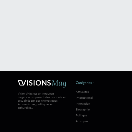
Catégories :
Actualités
VisionsMag est un nouveau
magazine proposant des portraits et
International
actualités sur des thématiques
Innovation
économiques, politiques et
culturelles...
Biographie
Politique
A propos