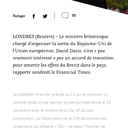
(
0
)
Partager
LONDRES (Reuters) – Le ministre britannique
chargé d’organiser la sortie du Royaume-Uni de
l’Union européenne, David Davis, n’est « pas
vraiment intéressé » par un accord de transition
pour amortir les effets du Brexit dans le pays,
rapporte vendredi le Financial Times.
Le quotidien financier précise qu’il a pu se procurer un
compte rendu d’une réunion privée qui s’est tenue le 15
novembre avec le ministre et la City of London
Corporation. La Corporation de la Cité de Londres est
l’organisme qui dirige la « City », le coeur financier de