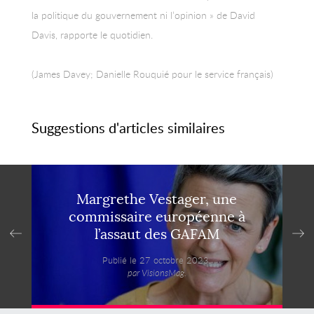
la politique du gouvernement ni l’opinion » de David
Davis, rapporte le quotidien.
(James Davey; Danielle Rouquié pour le service français)
Suggestions d'articles similaires
Margrethe Vestager, une
commissaire européenne à
l’assaut des GAFAM
Publié le 27 octobre 2023,
par VisionsMag.