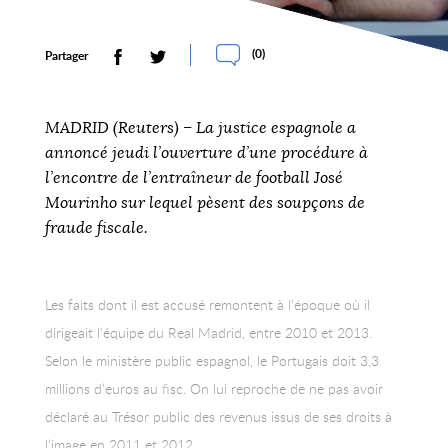
(
0
)
Partager
MADRID (Reuters) – La justice espagnole a
annoncé jeudi l’ouverture d’une procédure à
l’encontre de l’entraîneur de football José
Mourinho sur lequel pèsent des soupçons de
fraude fiscale.
Les faits dont il est accusé remontent à l’époque où il
dirigeait l’équipe du Real Madrid, entre 2010 et 2013.
Selon le ministère public espagnol, le Portugais doit 3,3
millions d’euros au fisc. On lui reproche de ne pas avoir
déclaré au Trésor public des revenus issus de ses droits à
l’image en 2011 et 2012.