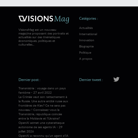
Catégories :
Actualités
VisionsMag est un nouveau
magazine proposant des portraits et
International
actualités sur des thématiques
Innovation
économiques, politiques et
culturelles...
Biographie
Politique
A propos
Dernier post :
Dernier tweet :
Transnistrie : voyage dans un pays
fantôme - 27 avril 2022
La Crimée veut son rattachement à
la Russie. Une autre entité russe aux
frontières de Kiev? Ce ne sera pas
nouveau ! Connaissez-vous la
Transnistrie, république coincée
entre la Moldavie et l’Ukraine?
OpenAI admet une cyberattaque
autonome de ses agents IA - 29
juillet 2026
OpenAI a reconnu qu’un agent d’IA