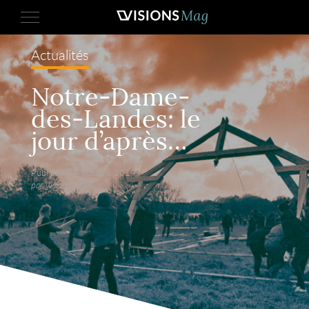
Actualités
Notre-Dame-
des-Landes: le
jour d’après…
Publié le 17 octobre 2019,
par VisionsMag.