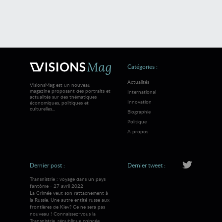
Catégories :
Actualités
VisionsMag est un nouveau
magazine proposant des portraits et
International
actualités sur des thématiques
Innovation
économiques, politiques et
culturelles...
Biographie
Politique
A propos
Dernier post :
Dernier tweet :
Transnistrie : voyage dans un pays
fantôme - 27 avril 2022
La Crimée veut son rattachement à
la Russie. Une autre entité russe aux
frontières de Kiev? Ce ne sera pas
nouveau ! Connaissez-vous la
Transnistrie, république coincée