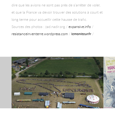
dire que les avions ne sont pas près de s’arrêter de voler,
et que la France va devoir trouver des solutions à court et
long terme pour accueillir cette hausse de trafic.
Sources des photos : zad.nadir.org /
expansive.info
/
resistanceinventerre.wordpress.com
/
lemoniteur.fr
/