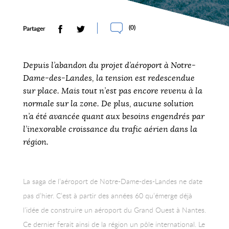
(
0
)
Partager
Depuis l’abandon du projet d’aéroport à Notre-
Dame-des-Landes, la tension est redescendue
sur place. Mais tout n’est pas encore revenu à la
normale sur la zone. De plus, aucune solution
n’a été avancée quant aux besoins engendrés par
l’inexorable croissance du trafic aérien dans la
région.
La saga de l’aéroport de Notre-Dame-des-Landes ne date
pas d’hier. C’est à partir des années 60 qu’émerge déjà
l’idée de construire un aéroport du Grand Ouest à Nantes.
Ce dernier ferait ainsi de la région un pôle international. Le