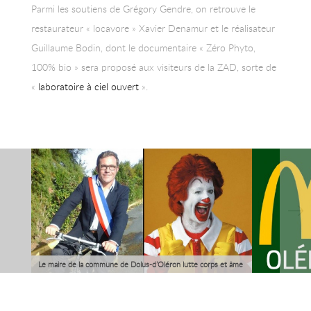
Parmi les soutiens de Grégory Gendre, on retrouve le
restaurateur « locavore » Xavier Denamur et le réalisateur
Guillaume Bodin, dont le documentaire « Zéro Phyto,
100% bio » sera proposé aux visiteurs de la ZAD, sorte de
«
laboratoire à ciel ouvert
».
Le maire de la commune de Dolus-d’Oléron lutte corps et âme
contre le projet d’installation d’un McDonald’s sur l’île d’Oléron
à travers un projet de ZAD (Zone d’alimentation durable) et