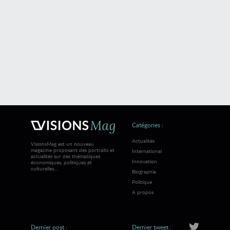
Catégories :
Actualités
VisionsMag est un nouveau
magazine proposant des portraits et
International
actualités sur des thématiques
Innovation
économiques, politiques et
culturelles...
Biographie
Politique
A propos
Dernier post :
Dernier tweet :