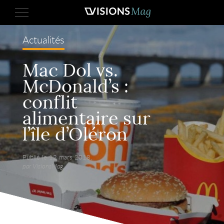
Actualités
Mac Dol vs.
McDonald’s :
conflit
alimentaire sur
l’île d’Oléron
Publié le 12 mars 2018,
par VisionsMag.