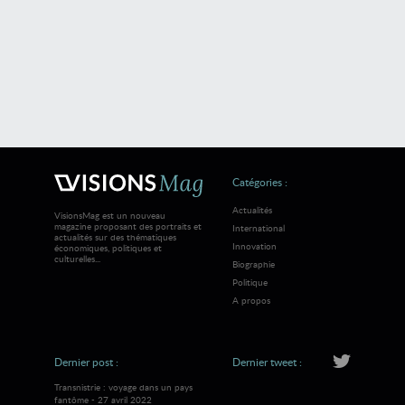
Catégories :
Actualités
VisionsMag est un nouveau
magazine proposant des portraits et
International
actualités sur des thématiques
Innovation
économiques, politiques et
culturelles...
Biographie
Politique
A propos
Dernier post :
Dernier tweet :
Transnistrie : voyage dans un pays
fantôme - 27 avril 2022