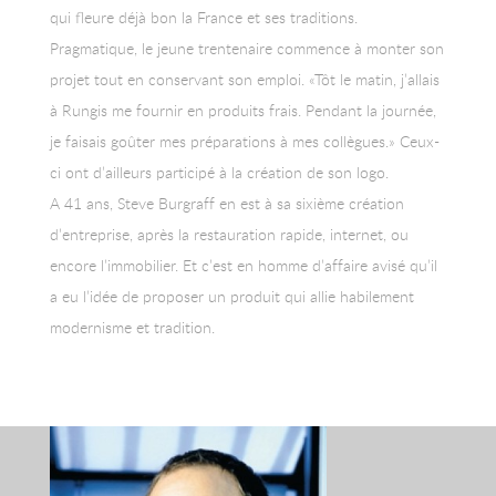
qui fleure déjà bon la France et ses traditions.
Pragmatique, le jeune trentenaire commence à monter son
projet tout en conservant son emploi. «Tôt le matin, j’allais
à Rungis me fournir en produits frais. Pendant la journée,
je faisais goûter mes préparations à mes collègues.» Ceux-
ci ont d’ailleurs participé à la création de son logo.
A 41 ans, Steve Burgraff en est à sa sixième création
d’entreprise, après la restauration rapide, internet, ou
encore l’immobilier. Et c’est en homme d’affaire avisé qu’il
a eu l’idée de proposer un produit qui allie habilement
modernisme et tradition.