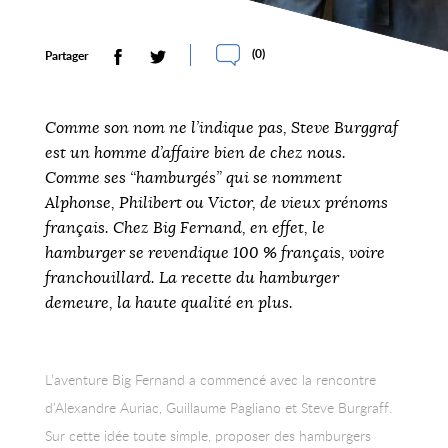
(
0
)
Partager
Comme son nom ne l’indique pas, Steve Burggraf
est un homme d’affaire bien de chez nous.
Comme ses “hamburgés” qui se nomment
Alphonse, Philibert ou Victor, de vieux prénoms
français. Chez Big Fernand, en effet, le
hamburger se revendique 100 % français, voire
franchouillard. La recette du hamburger
demeure, la haute qualité en plus.
L’aventure Big Fernand a commencé avec la rencontre
d’Alexandre Auriac, Guillaume Pagliano et Steve Burgraff.
Sur cette idée toute simple, proposer des hamburgers