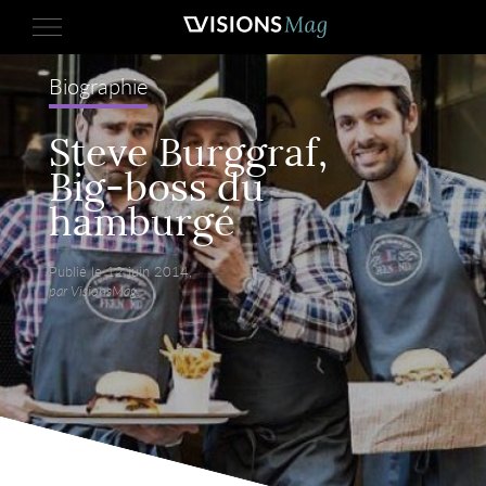
Biographie
Steve Burggraf,
Big-boss du
hamburgé
Publié le 12 juin 2014,
par VisionsMag.