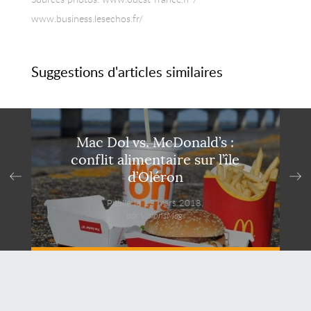
www.business.lesechos.fr/
Suggestions d'articles similaires
Mac Dol vs. McDonald’s :
conflit alimentaire sur l’île
d’Oléron
Publié le 12 mars 2018,
par VisionsMag.