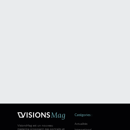
Catégories :
Actualités
VisionsMag est un nouveau
magazine proposant des portraits et
International