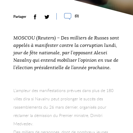
(
0
)
Partager
MOSCOU (Reuters) – Des milliers de Russes sont
appelés à manifester contre la corruption lundi,
jour de fête nationale, par l’opposant Alexeï
Navalny qui entend mobiliser l’opinion en vue de
l’élection présidentielle de l’année prochaine.
L’ampleur des manifestations prévues dans plus de 180
villes dira si Navalny peut prolonger le succès des
rassemblements du 26 mars dernier, organisés pour
réclamer la démission du Premier ministre, Dimitri
Medvedev.
Des milliers de personnes, dont de nombreux jeunes,