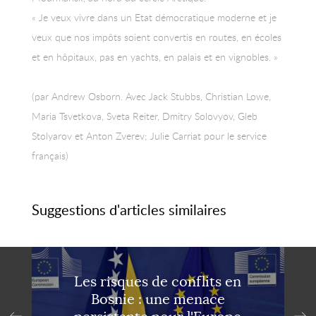
« Je veux vivre dans un Etat démocratique moderne et je
veux que nos impôts soient convertis en routes, en écoles
et en hôpitaux, pas en yachts, en palais et en vignobles. »
(par Andrew Osborn. Avec Jack Stubbs, Christian Lowe,
Maria Tsvetkova, Sveta Reiter, Dmitry Solovyov, Gleb
Stolyarov et Anton Zverev; Julie Carriat pour le service
français)
Suggestions d'articles similaires
Les risques de conflits en
Bosnie : une menace