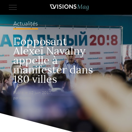
Actualités
L'opposant
Alexeï Navalny
appelle à
manifester dans
180 villes
Publié le 12 juin 2017,
par Reuters.