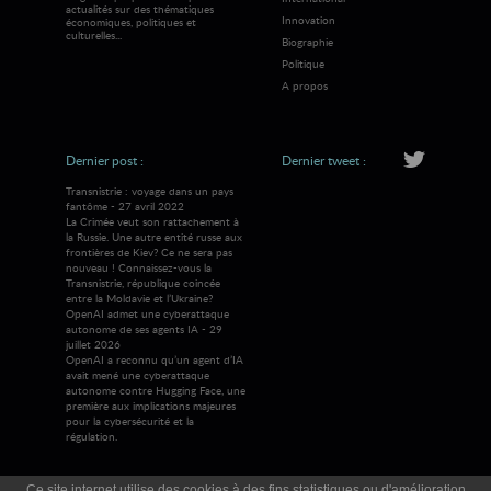
actualités sur des thématiques
Innovation
économiques, politiques et
culturelles...
Biographie
Politique
A propos
Dernier post :
Dernier tweet :
Transnistrie : voyage dans un pays
fantôme - 27 avril 2022
La Crimée veut son rattachement à
la Russie. Une autre entité russe aux
frontières de Kiev? Ce ne sera pas
nouveau ! Connaissez-vous la
Transnistrie, république coincée
entre la Moldavie et l’Ukraine?
OpenAI admet une cyberattaque
autonome de ses agents IA - 29
juillet 2026
OpenAI a reconnu qu’un agent d’IA
avait mené une cyberattaque
autonome contre Hugging Face, une
première aux implications majeures
pour la cybersécurité et la
régulation.
Ce site internet utilise des cookies à des fins statistiques ou d'amélioration