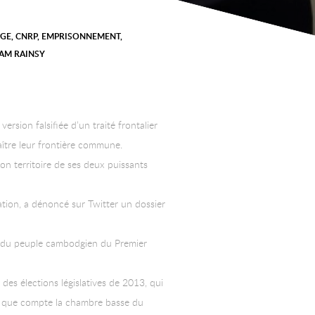
GE
,
CNRP
,
EMPRISONNEMENT
,
AM RAINSY
rsion falsifiée d’un traité frontalier
ître leur frontière commune.
on territoire de ses deux puissants
ation, a dénoncé sur Twitter un dossier
rti du peuple cambodgien du Premier
des élections législatives de 2013, qui
23 que compte la chambre basse du