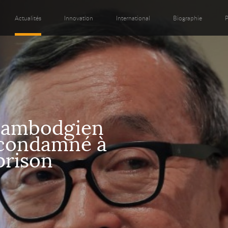
Actualités
Innovation
International
Biographie
P
cambodgien
 condamné à
prison