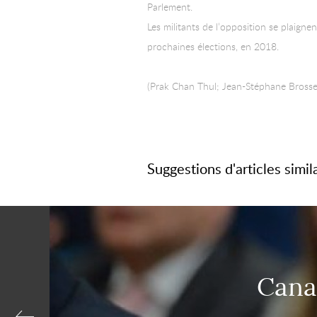
Parlement.
Les militants de l’opposition se plaignen
prochaines élections, en 2018.
(Prak Chan Thul; Jean-Stéphane Brosse 
Suggestions d'articles simil
Canan