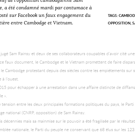
ef de l’opposition cambodgienne Sam
nce, a été condamné mardi par contumace à
posté sur Facebook un faux engagement du
TAGS:
CAMBOD
ntière entre Cambodge et Vietnam.
OPPOSITION
,
S
ugé Sam Rainsy et deux de ses collaborateurs coupables d’avoir cité une ve
ce faux document, le Cambodge et le Vietnam promettent de faire dispara
on, le Cambodge protestant depuis des siècles contre les empiétements sur s
e à l’ouest.
2015 pour échapper à une arrestation dans une affaire distincte de diffam
le ».
e tension entre les deux principales formations politiques du pays, le Pa
tage national (CNRP, opposition) de Sam Rainsy.
décennies mais sa mainmise sur le pouvoir a été fragilisée par le résultat 
semblée nationale, le Parti du peuple ne conservant que 68 élus sur les 1