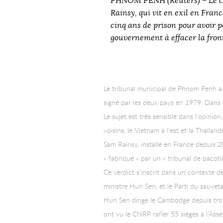
PHNOM PENH (Reuters) – Le ch
Rainsy, qui vit en exil en Fra
cinq ans de prison pour avoir 
gouvernement à effacer la fro
Le tribunal municipal de Phnom Penh a j
signé par les deux pays en 1979. Dans 
Le sujet est très sensible dans l’opini
voisins, le Vietnam à l’est et la Thaïland
Sam Rainsy, installé en France depuis 
« fabriqué » par un « tribunal de pacotil
Ce verdict s’inscrit dans un contexte d
ministre Hun Sen, et le Parti du sauve
Hun Sen dirige le Cambodge depuis trois 
ont vu le CNRP rafler 55 sièges à l’As