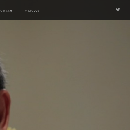
olitique
A propos