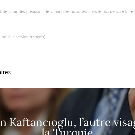
t de subir des pressions de la part des autorités dans le but de faire taire 
pour le service français)
aires
 Kaftancıoglu, l’autre vis
la Turquie