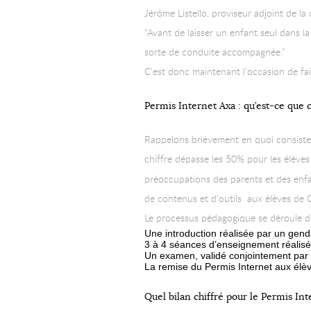
Jérôme Listello, proviseur adjoint de la
“Avant de laisser un enfant seul dans l
sorte de conduite accompagnée.”
C’est donc maintenant l’occasion de fai
Permis Internet Axa : qu’est-ce que c
Rappelons brièvement en quoi consiste 
chiffre dépasse les 50% pour les élèves
préoccupations des parents et des enf
de contenus et d’outils aux élèves de
Le processus pédagogique se déroule d
Une introduction réalisée par un gend
3 à 4 séances d’enseignement réalisé
Un examen, validé conjointement par 
La remise du Permis Internet aux élè
Quel bilan chiffré pour le Permis Int