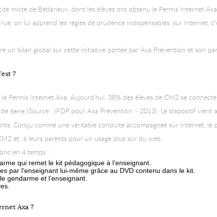
 cité mixte de Bédarieux, dont les élèves ont obtenu le Permis Internet Axa
a rue, on lui apprend les règles de prudence indispensables, sur Internet, 
re un bilan global sur cette initiative portée par Axa Prévention et son pa
’est ?
le Permis Internet Axa. Aujourd’hui, 38% des élèves de CM2 se connectent
 de 6
(Source : IFOP pour Axa Prévention – 2013). Le dispositif vient
ème
ants. Conçu comme une véritable conduite accompagnée sur Internet, le 
 CM2 et à leurs parents pour un usage plus sûr du web.
onc en 4 temps :
arme qui remet le kit pédagogique à l’enseignant.
es par l’enseignant lui-même grâce au DVD contenu dans le kit.
le gendarme et l’enseignant.
ves.
ernet Axa ?