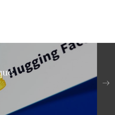
que
A