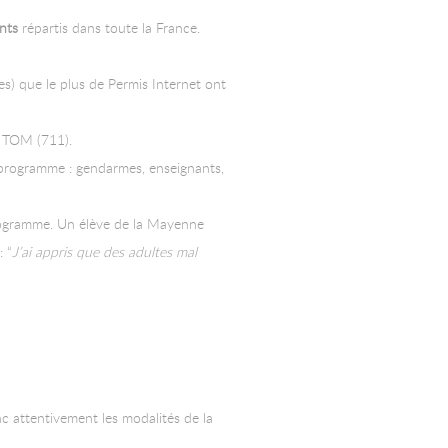
nts
répartis dans toute la France.
s) que le plus de Permis Internet ont
M TOM (711).
 programme : gendarmes, enseignants,
programme. Un élève de la Mayenne
 “
J’ai appris que des adultes mal
c attentivement les modalités de la