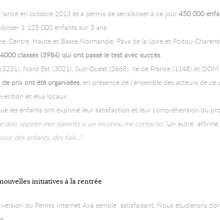
 lancé en octobre 2013 et a permis de sensibiliser à ce jour
450 000 enfa
nsibiliser 1 125 000 enfants sur 3 ans.
ne, Centre, Haute et Basse Normandie, Pays de la Loire et Poitou-Charente
e
4000 classes (3984) qui ont passé le test avec succès
.
st (3231), Nord Est (3021), Sud-Ouest (2668), Ile de France (1148) et DO
de prix ont été organisées
, en présence de l’ensemble des acteurs de ce
vention et élus locaux.
s que les enfants ont exprimé leur satisfaction et leur compréhension du 
 je dois appeler mes parents si un inconnu me contacte.”
Un autre affirme :
pour des enfants, des fois…
”
ouvelles initiatives à la rentrée
e version du Permis Internet Axa semble satisfaisant. Nous étudierons don
e.