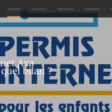
Actualités
Innovation
International
Biographie
P
rnet Axa
quel bilan ?