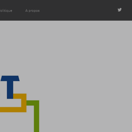
olitique
A propos