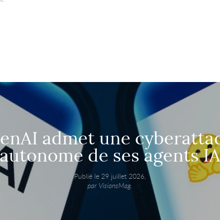
enAI admet une cyberatta
autonome de ses agents I
Publié le 29 juillet 2026,
par VisionsMag.