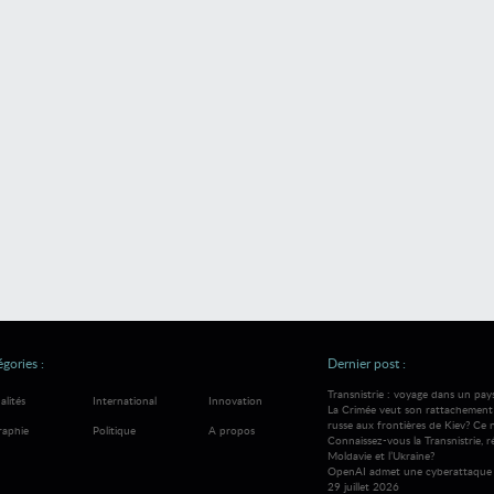
gories :
Dernier post :
Transnistrie : voyage dans un pay
alités
International
Innovation
La Crimée veut son rattachement à
russe aux frontières de Kiev? Ce 
raphie
Politique
A propos
Connaissez-vous la Transnistrie, 
Moldavie et l’Ukraine?
OpenAI admet une cyberattaque 
29 juillet 2026