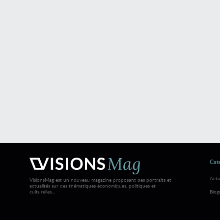
Caté
Actu
VisionsMag est un nouveau magazine proposant des portraits et
actualités sur des thématiques économiques, politiques et
culturelles...
Biog