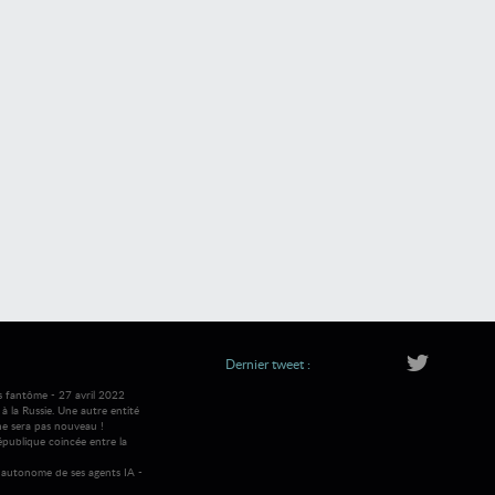
Dernier tweet :
s fantôme - 27 avril 2022
 la Russie. Une autre entité
ne sera pas nouveau !
république coincée entre la
autonome de ses agents IA -