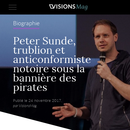
Biographie
Peter Sunde,
trublion et
anticonformiste
notoire sous la
bannière des
pirates
Publié le 24 novembre 2017,
par VisionsMag.