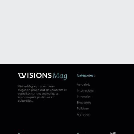
Catégories :
Actualités
VisionsMag est un nouveau
magazine proposant des portraits et
International
actualités sur des thématiques
Innovation
économiques, politiques et
culturelles...
Biographie
Politique
A propos