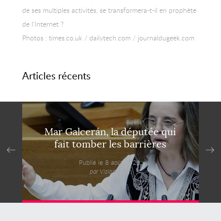
de ses multiples activités, se transformera-t-il en prophète
de l’Internet ?
Photos : times.co.uk / dailytech.com / journaldugeek.com
Articles récents
Mar Galcerán, la députée qui
fait tomber les barrières
Publié le 8 août 2026,
par VisionsMag.