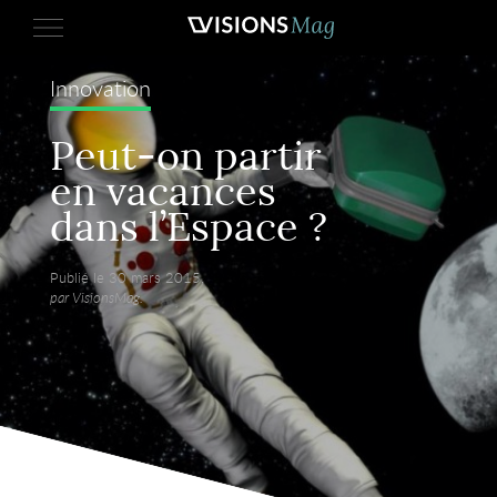
Innovation
Peut-on partir
en vacances
dans l’Espace ?
Publié le 30 mars 2015,
par VisionsMag.