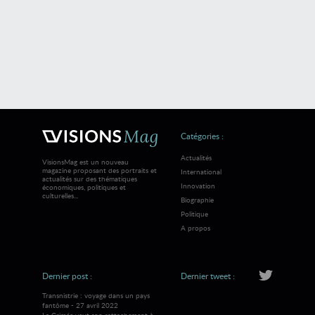
Catégories :
Actualités
VisionsMag est un nouveau
magazine proposant des portraits et
International
actualités sur des thématiques
Innovation
économiques, politiques et
culturelles...
Biographie
Politique
A propos
Dernier post :
Dernier tweet :
Transnistrie : voyage dans un pays
fantôme - 27 avril 2022
La Crimée veut son rattachement à