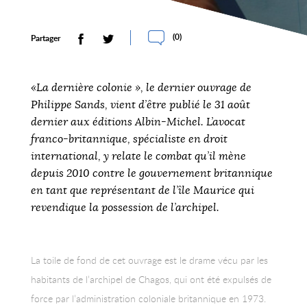
(
0
)
Partager
«La dernière colonie », le dernier ouvrage de
Philippe Sands
, vient d’être publié le 31 août
dernier aux éditions Albin-Michel. L’avocat
franco-britannique, spécialiste en droit
international, y relate le combat qu’il mène
depuis 2010 contre le gouvernement britannique
en tant que représentant de l’île Maurice qui
revendique la possession de l’archipel.
La toile de fond de cet ouvrage est le drame vécu par les
habitants de l’archipel de Chagos, qui ont été expulsés de
force par l’administration coloniale britannique en 1973.