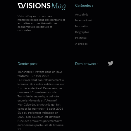
Catégories :
Actualités
VisionsMag est un nouveau
magazine proposant des portraits et
International
actualités sur des thématiques
Innovation
économiques, politiques et
culturelles...
Biographie
Politique
A propos
Dernier post :
Dernier tweet :
Transnistrie : voyage dans un pays
fantôme - 27 avril 2022
La Crimée veut son rattachement à
la Russie. Une autre entité russe aux
frontières de Kiev? Ce ne sera pas
nouveau ! Connaissez-vous la
Transnistrie, république coincée
entre la Moldavie et l’Ukraine?
Mar Galcerán, la députée qui fait
tomber les barrières - 8 août 2026
Élue au Parlement valencien en
2023, Mar Galcerán est devenue
l’une des premières parlementaires
européennes porteuses de trisomie
21