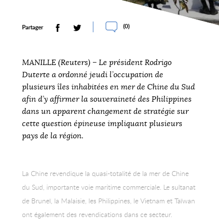
(
0
)
Partager
MANILLE (Reuters) – Le président Rodrigo
Duterte a ordonné jeudi l’occupation de
plusieurs îles inhabitées en mer de Chine du Sud
afin d’y affirmer la souveraineté des Philippines
dans un apparent changement de stratégie sur
cette question épineuse impliquant plusieurs
pays de la région.
La Chine revendique la quasi-totalité de la mer de Chine
du Sud, importante voie maritime commerciale. Le sultanat
de Bruneï, la Malaisie, les Philippines, le Vietnam et Taïwan
ont également des revendications dans ce secteur.