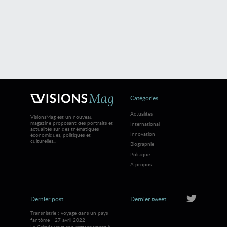
Catégories :
Actualités
VisionsMag est un nouveau
magazine proposant des portraits et
International
actualités sur des thématiques
Innovation
économiques, politiques et
culturelles...
Biographie
Politique
A propos
Dernier post :
Dernier tweet :
Transnistrie : voyage dans un pays
fantôme - 27 avril 2022
La Crimée veut son rattachement à