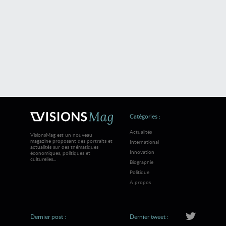
Catégories :
Actualités
VisionsMag est un nouveau
magazine proposant des portraits et
International
actualités sur des thématiques
Innovation
économiques, politiques et
culturelles...
Biographie
Politique
A propos
Dernier post :
Dernier tweet :