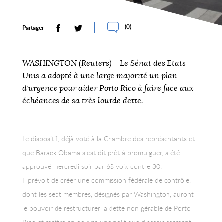
(
0
)
Partager
WASHINGTON (Reuters) – Le Sénat des Etats-
Unis a adopté à une large majorité un plan
d’urgence pour aider Porto Rico à faire face aux
échéances de sa très lourde dette.
Le dispositif, déjà voté à la Chambre des représentants et
que Barack Obama s’est dit prêt à promulguer, a été
approuvé mercredi soir par 68 voix contre 30.
Il prévoit de créer une commission fédérale de contrôle,
dont les sept membres, désignés par Washington, auront
le pouvoir de restructurer la dette non gérable de Porto
Rico et mettre en oeuvre une politique d’assainissement