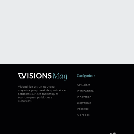
Catégories :
Actualités
VisionsMag est un nouveau
magazine proposant des portraits et
International
actualités sur des thématiques
Innovation
économiques, politiques et
culturelles...
Biographie
Politique
A propos