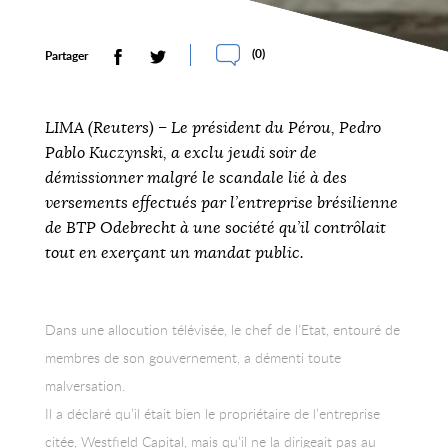
(
0
)
Partager
LIMA (Reuters) – Le président du Pérou, Pedro
Pablo Kuczynski, a exclu jeudi soir de
démissionner malgré le scandale lié à des
versements effectués par l’entreprise brésilienne
de BTP Odebrecht à une société qu’il contrôlait
tout en exerçant un mandat public.
Dans une allocution télévisée, le chef de l’Etat, entouré de
membres de son gouvernement, a démenti toute
malversation.
Il a déclaré qu’il était bien le propriétaire de l’entreprise
citée, Westfield Capital, mais qu’il ne la dirigeait pas au