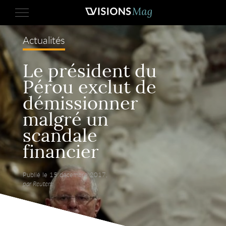
Actualités
Le président du
Pérou exclut de
démissionner
malgré un
scandale
financier
Publié le 15 décembre 2017,
par Reuters.