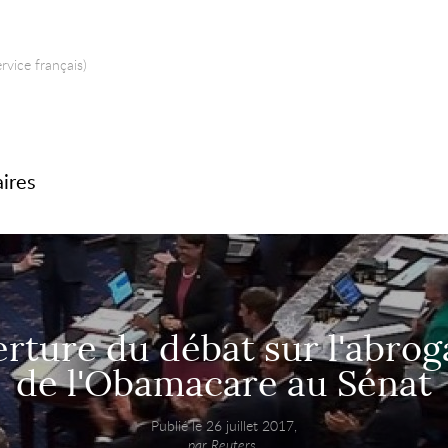
rvice français)
aires
rture du débat sur l'abrog
de l'Obamacare au Sénat
Publié le 26 juillet 2017,
par Reuters.