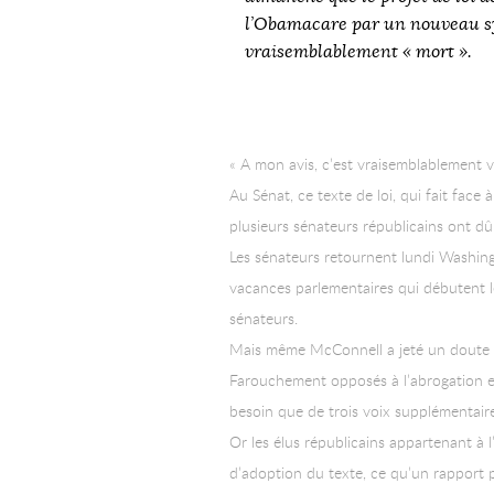
l’Obamacare par un nouveau sy
vraisemblablement « mort ».
« A mon avis, c’est vraisemblablement vou
Au Sénat, ce texte de loi, qui fait fac
plusieurs sénateurs républicains ont dû
Les sénateurs retournent lundi Washingt
vacances parlementaires qui débutent le
sénateurs.
Mais même McConnell a jeté un doute ces
Farouchement opposés à l’abrogation e
besoin que de trois voix supplémentaires
Or les élus républicains appartenant à 
d’adoption du texte, ce qu’un rapport 