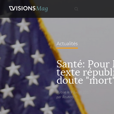
Actualités
Santé: Pour 
texte républ
doute "mort
Publié le 9 juillet 2017,
par Reuters.