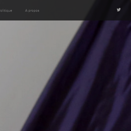
olitique
A propos