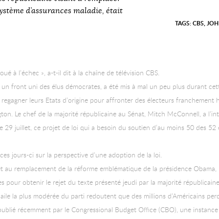
stème d’assurances maladie, était
TAGS:
CBS
,
JOH
é à l’échec », a-t-il dit à la chaîne de télévision CBS.
e à un front uni des élus démocrates, a été mis à mal un peu plus durant c
 regagner leurs Etats d’origine pour affronter des électeurs franchement ho
on. Le chef de la majorité républicaine au Sénat, Mitch McConnell, a l’int
 29 juillet, ce projet de loi qui a besoin du soutien d’au moins 50 des 52 
 jours-ci sur la perspective d’une adoption de la loi.
t au remplacement de la réforme emblématique de la présidence Obama, 
 pour obtenir le rejet du texte présenté jeudi par la majorité républicaine
l’aile la plus modérée du parti redoutent que des millions d’Américains pe
publié récemment par le Congressional Budget Office (CBO), une instance