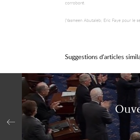
corroboré.
(Yasmeen Abutaleb; Eric Faye pour le se
Suggestions d'articles simil
Ouve