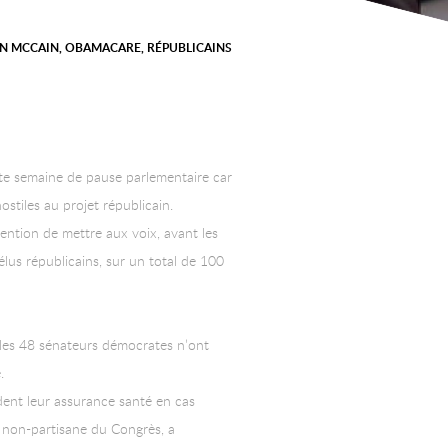
N MCCAIN
,
OBAMACARE
,
RÉPUBLICAINS
ette semaine de pause parlementaire car
stiles au projet républicain.
ention de mettre aux voix, avant les
élus républicains, sur un total de 100
les 48 sénateurs démocrates n’ont
.
rdent leur assurance santé en cas
 non-partisane du Congrès, a