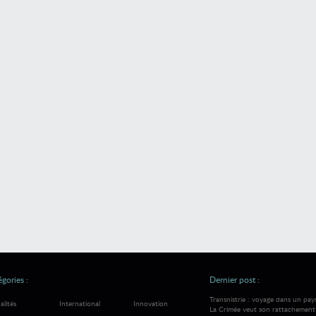
gories :
Dernier post :
Transnistrie : voyage dans un pay
alités
International
Innovation
La Crimée veut son rattachement à