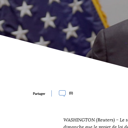
(
0
)
Partager
WASHINGTON (Reuters) – Le sé
dimanche que le projet de loi d