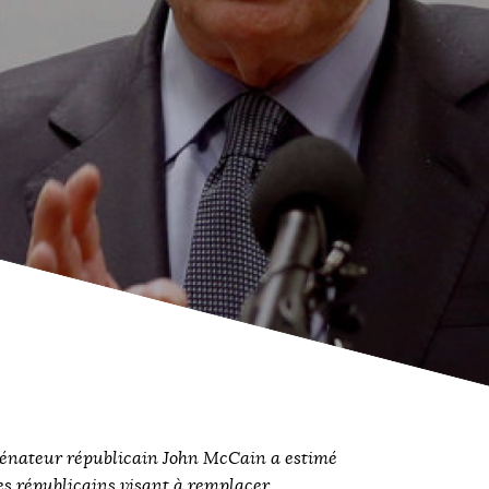
nateur républicain John McCain a estimé
es républicains visant à remplacer