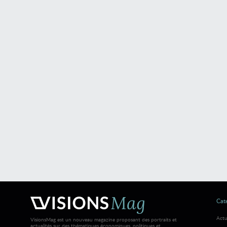
Caté
Actu
VisionsMag est un nouveau magazine proposant des portraits et
actualités sur des thématiques économiques, politiques et