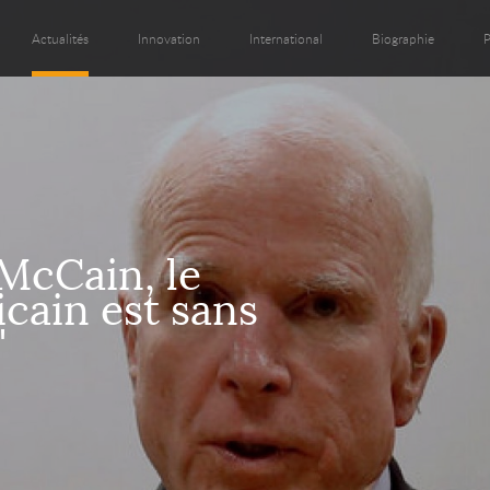
Actualités
Innovation
International
Biographie
P
McCain, le
icain est sans
"