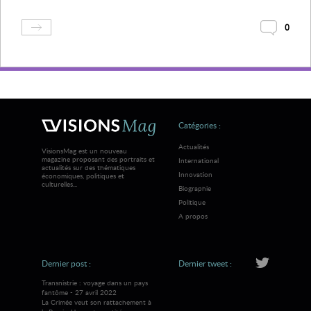
0
Catégories :
Actualités
VisionsMag est un nouveau
magazine proposant des portraits et
International
actualités sur des thématiques
Innovation
économiques, politiques et
culturelles...
Biographie
Politique
A propos
Dernier post :
Dernier tweet :
Transnistrie : voyage dans un pays
fantôme - 27 avril 2022
La Crimée veut son rattachement à