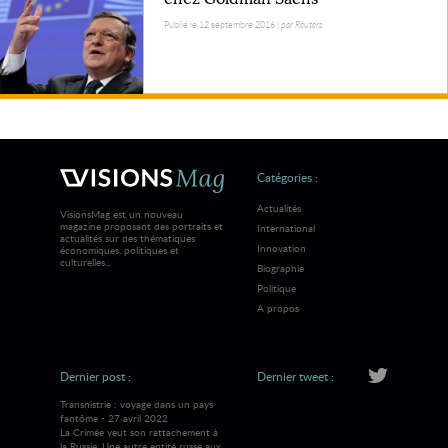
Publié le 12 septembre 2016 |
par Reuters
Catégories :
Actualités
VisionsMag est un nouveau
magazine proposant des portraits et
International
actualités sur des thématiques
Innovation
économiques, politiques et
culturelles...
Biographie
Politique
A propos
Dernier post :
Dernier tweet :
Transnistrie : voyage dans un pays
fantôme - 27 avril 2022
La Crimée veut son rattachement à
la Russie. Une autre entité russe aux