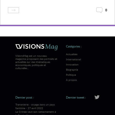
0
Catégories :
Actualités
VisionsMag est un nouveau
magazine proposant des portraits et
International
actualités sur des thématiques
Innovation
économiques, politiques et
culturelles...
Biographie
Politique
A propos
Dernier post :
Dernier tweet :
Transnistrie : voyage dans un pays
fantôme - 27 avril 2022
La Crimée veut son rattachement à