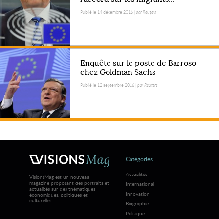
Publié le 14 décembre 2016 |
par Reuters
Enquête sur le poste de Barroso
chez Goldman Sachs
Publié le 12 septembre 2016 |
par Reuters
Catégories :
Actualités
VisionsMag est un nouveau
magazine proposant des portraits et
International
actualités sur des thématiques
Innovation
économiques, politiques et
culturelles...
Biographie
Politique