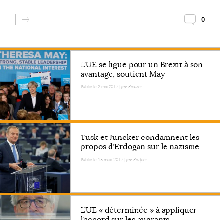
0
L’UE se ligue pour un Brexit à son
avantage, soutient May
Publié le 2 mai 2017 |
par Reuters
Tusk et Juncker condamnent les
propos d’Erdogan sur le nazisme
Publié le 15 mars 2017 |
par Reuters
L’UE « déterminée » à appliquer
l’accord sur les migrants...