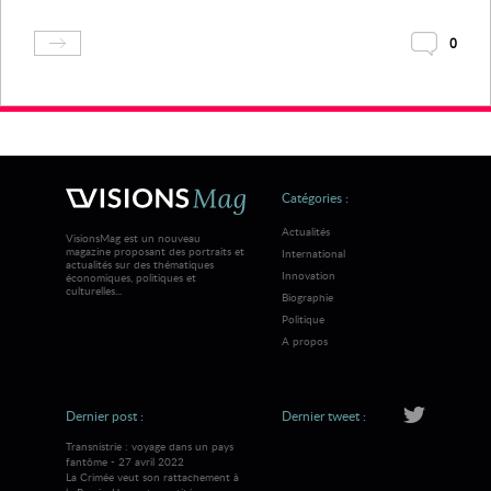
0
Catégories :
Actualités
VisionsMag est un nouveau
magazine proposant des portraits et
International
actualités sur des thématiques
Innovation
économiques, politiques et
culturelles...
Biographie
Politique
A propos
Dernier post :
Dernier tweet :
Transnistrie : voyage dans un pays
fantôme - 27 avril 2022
La Crimée veut son rattachement à