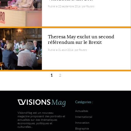
Publié le 22 septembre 2016 |
par Reuters
Theresa May exclut un second
référendum sur le Brexit
Publié le 31 août 2016 |
par Reuters
1
2
Plus
d'articles
Catégories :
Actualités
VisionsMag est un nouveau
magazine proposant des portraits et
International
actualités sur des thématiques
Innovation
économiques, politiques et
culturelles...
Biographie