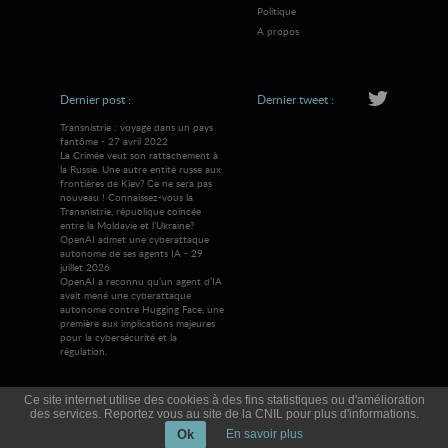
Politique
A propos
Dernier post :
Dernier tweet :
Transnistrie : voyage dans un pays
fantôme - 27 avril 2022
La Crimée veut son rattachement à
la Russie. Une autre entité russe aux
frontières de Kiev? Ce ne sera pas
nouveau ! Connaissez-vous la
Transnistrie, république coincée
entre la Moldavie et l’Ukraine?
OpenAI admet une cyberattaque
autonome de ses agents IA - 29
juillet 2026
OpenAI a reconnu qu’un agent d’IA
avait mené une cyberattaque
autonome contre Hugging Face, une
première aux implications majeures
pour la cybersécurité et la
régulation.
Ce site internet utilise des cookies à des fins statistiques ou d'amélioration
des services. Reportez vous au site de la CNIL pour plus d'informations.
© 2026 Visions Mag
Tous droits réservés
Ok
En savoir plus