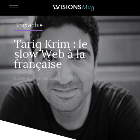
Biographie
Tariq Krim : le
slow Web à la
française
Publié le 29 février 2020,
par VisionsMag.