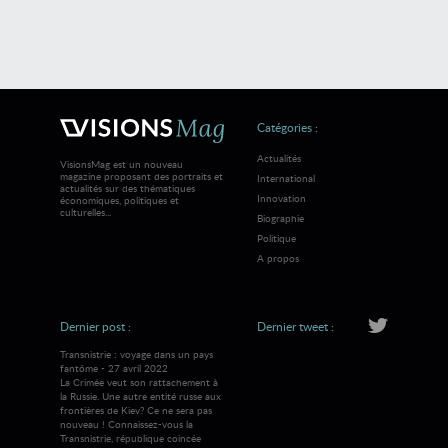
Catégories :
Actualités
VisionsMag est un nouveau
magazine proposant des portraits et
International
actualités sur des thématiques
Innovation
économiques, politiques et
culturelles...
Biographie
Politique
A propos
Dernier post :
Dernier tweet :
Transnistrie : voyage dans un pays
fantôme - 27 avril 2022
La Crimée veut son rattachement à
la Russie. Une autre entité russe aux
frontières de Kiev? Ce ne sera pas
nouveau ! Connaissez-vous la
Transnistrie, république coincée