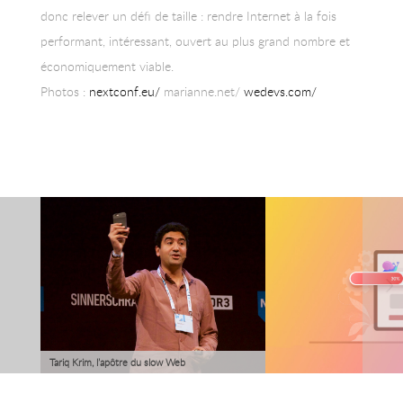
donc relever un défi de taille : rendre Internet à la fois
performant, intéressant, ouvert au plus grand nombre et
économiquement viable.
Photos :
nextconf.eu/
marianne.net/
wedevs.com/
Tariq Krim, l’apôtre du slow Web