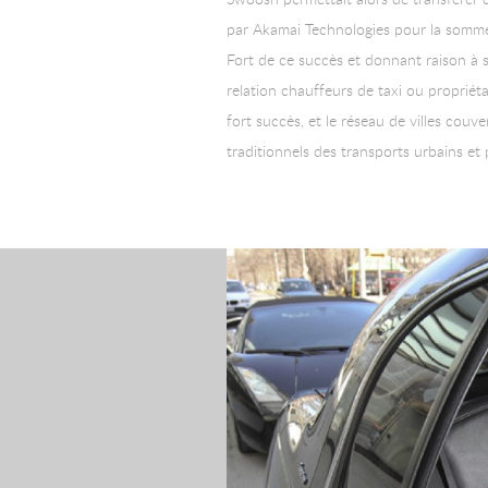
par Akamai Technologies pour la somme 
Fort de ce succès et donnant raison à s
relation chauffeurs de taxi ou propriéta
fort succès, et le réseau de villes cou
traditionnels des transports urbains et