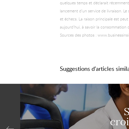
quelques temps et déclarait récemment
lancement d’un service de livraison. Le
et échecs. La raison principale est peu
aujourd’hui, à savoir la consommation c
Sources des photos : www.businessins
Suggestions d'articles simil
S
cro