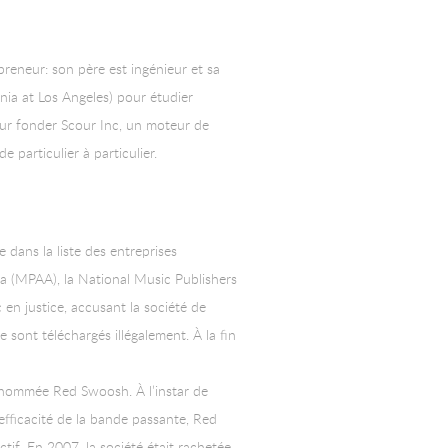
preneur: son père est ingénieur et sa
rnia at Los Angeles) pour étudier
our fonder Scour Inc, un moteur de
particulier à particulier.
 dans la liste des entreprises
a (MPAA), la National Music Publishers
en justice, accusant la société de
 sont téléchargés illégalement. À la fin
 nommée Red Swoosh. À l’instar de
’efficacité de la bande passante, Red
ctif. En 2007, la société était rachetée