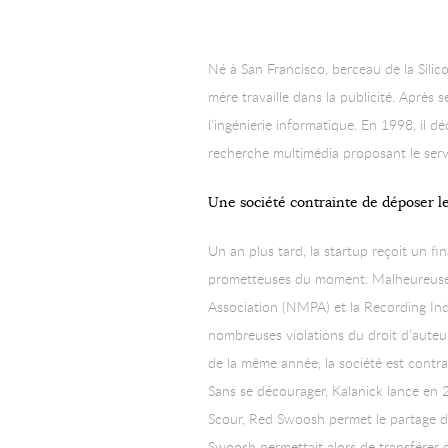
Né à San Francisco, berceau de la Silic
mère travaille dans la publicité. Après 
l’ingénierie informatique. En 1998, il
recherche multimédia proposant le servi
Une société contrainte de déposer le
Un an plus tard, la startup reçoit un f
prometteuses du moment. Malheureuseme
Association (NMPA) et la Recording Indu
nombreuses violations du droit d’auteur
de la même année, la société est contra
Sans se décourager, Kalanick lance en
Scour, Red Swoosh permet le partage de 
Swoosh permettait alors de transférer de