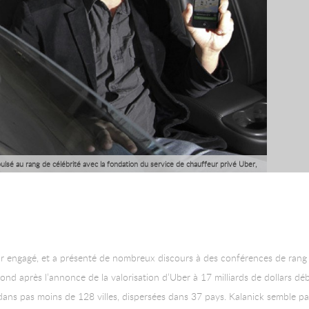
opulsé au rang de célébrité avec la fondation du service de chauffeur privé Uber,
fonds atteignant 1,2 milliards de dollars le 6 juin. Retour sur un parcours
eur engagé, et a présenté de nombreux discours à des conférences de ran
ond après l’annonce de la valorisation d’Uber à 17 milliards de dollars dé
 dans pas moins de 128 villes, dispersées dans 37 pays. Kalanick semble p