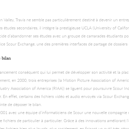
on Valley, Travis ne semble pas particulièrement destiné à devenir un entre
ses études secondaires, il intègre la prestigieuse UCLA (University of Califo
 décide d’abandonner ses études avec un groupe de camarades étudiants p
ce Scour Exchange, une des premières interfaces de partage de dossiers de 
 bilan
inancement conséquent qui lui permet de développer son activité et la place
nt, en 2000, trois entreprises (la Motion Picture Association of Americ
stry Association of America (RIAA)) se liguent pour poursuivre Scour Inc 
. En effet, certains des fichiers vidéo et audio envoyés via Scour Exchange
inte de déposer le bilan.
 2001 avec une équipe d’informaticiens de Scour une nouvelle compagnie
fichiers de particulier à particulier. Grâce à des innovations améliorant l
s fichiers bien plus lourds, plus rapidement, en faisant un outil très attra