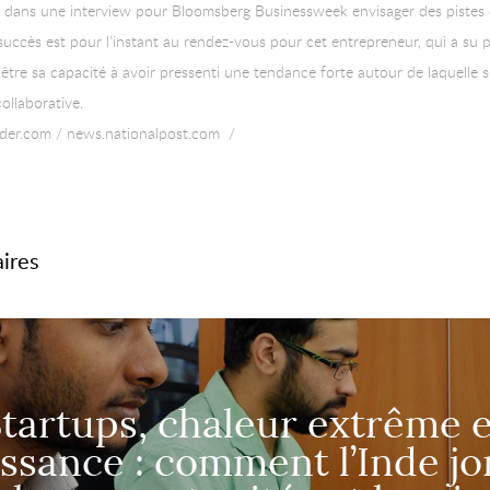
 dans une interview pour Bloomsberg Businessweek envisager des pistes
 succès est pour l’instant au rendez-vous pour cet entrepreneur, qui a su 
t être sa capacité à avoir pressenti une tendance forte autour de laquelle
ollaborative.
ider.com / news.nationalpost.com /
aires
tartups, chaleur extrême 
issance : comment l’Inde jo