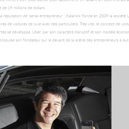
de 19 millions de dollars.
a réputation de ‘serial entrepreneur ‘, Kalanick fonde en 2009 la société
ires de voitures de luxe avec des particuliers. Très vite, le concept de vo
vertes se développe. Uber, par son caractère disruptif et son modèle écon
 propulse son fondateur sur le devant de la scène des entrepreneurs à suc