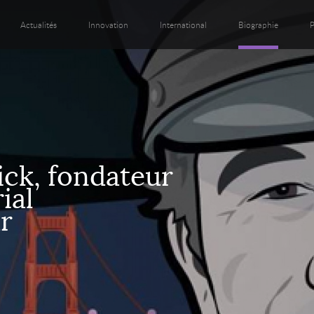
Actualités
Innovation
International
Biographie
P
ick, fondateur
ial
r