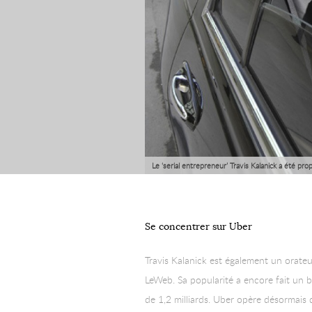
Le ‘serial entrepreneur’ Travis Kalanick a été pr
notoriété accrue depuis l’annonce d’une levée de 
atypique.
Se concentrer sur Uber
Travis Kalanick est également un orat
LeWeb. Sa popularité a encore fait un b
de 1,2 milliards. Uber opère désormais