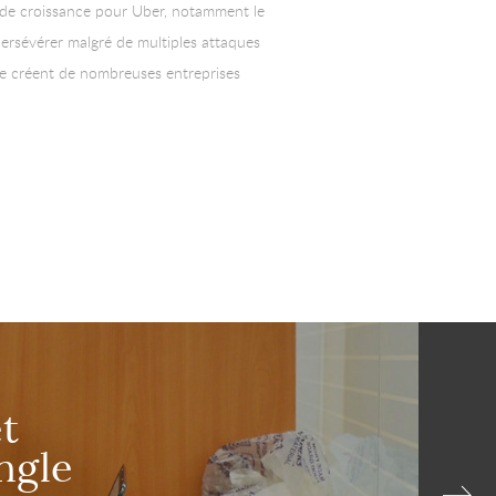
 de croissance pour Uber, notamment le
persévérer malgré de multiples attaques
 se créent de nombreuses entreprises
et
ngle