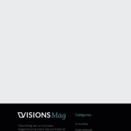
Catégories :
Actualités
VisionsMag est un nouveau
magazine proposant des portraits et
International