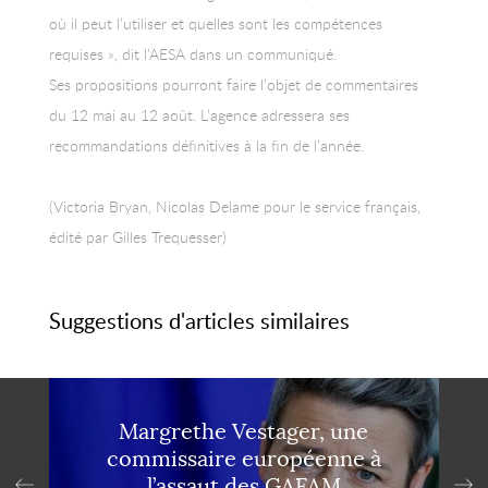
où il peut l’utiliser et quelles sont les compétences
requises », dit l’AESA dans un communiqué.
Ses propositions pourront faire l’objet de commentaires
du 12 mai au 12 août. L’agence adressera ses
recommandations définitives à la fin de l’année.
(Victoria Bryan, Nicolas Delame pour le service français,
édité par Gilles Trequesser)
Suggestions d'articles similaires
Margrethe Vestager, une
commissaire européenne à
l’assaut des GAFAM