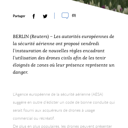
(
0
)
Partager
BERLIN (Reuters) – Les autorités européennes de
la sécurité aérienne ont proposé vendredi
l’instauration de nouvelles règles encadrant
l’utilisation des drones civils afin de les tenir
éloignés de zones où leur présence représente un
danger.
L’Agence européenne de la sécurité aérienne (AESA)
suggère en outre d’édicter un code de bonne conduite qui
serait fourni aux acquéreurs de drones à usage
commercial ou récréatif.
De plus en plus populaires, les drones peuvent présenter