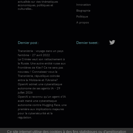
actualités sur des thématiques
Innovation
économiques, politiques et
culturelles...
Biographie
Politique
A propos
Dernier post :
Dernier tweet :
Transnistrie : voyage dans un pays
fantôme - 27 avril 2022
La Crimée veut son rattachement à
la Russie. Une autre entité russe aux
frontières de Kiev? Ce ne sera pas
nouveau ! Connaissez-vous la
Transnistrie, république coincée
entre la Moldavie et l’Ukraine?
OpenAI admet une cyberattaque
autonome de ses agents IA - 29
juillet 2026
OpenAI a reconnu qu’un agent d’IA
avait mené une cyberattaque
autonome contre Hugging Face, une
première aux implications majeures
pour la cybersécurité et la
régulation.
Ce site internet utilise des cookies à des fins statistiques ou d'amélioration