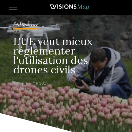
Actualités
L'UE veut mieux
réglementer
l'utilisation des
drones civils
Publié le 5 mai 2017,
par Reuters.