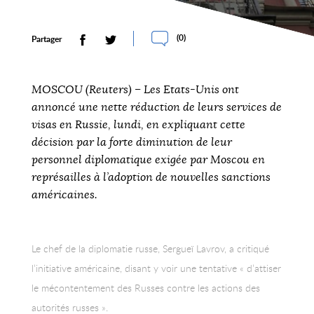
(
0
)
Partager
MOSCOU (Reuters) – Les Etats-Unis ont
annoncé une nette réduction de leurs services de
visas en Russie, lundi, en expliquant cette
décision par la forte diminution de leur
personnel diplomatique exigée par Moscou en
représailles à l’adoption de nouvelles sanctions
américaines.
Le chef de la diplomatie russe, Sergueï Lavrov, a critiqué
l’initiative américaine, disant y voir une tentative « d’attiser
le mécontentement des Russes contre les actions des
autorités russes ».