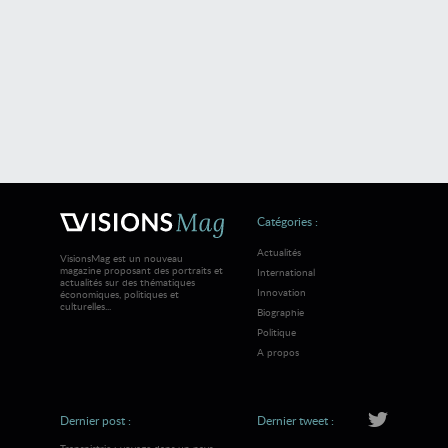
Catégories :
Actualités
VisionsMag est un nouveau
magazine proposant des portraits et
International
actualités sur des thématiques
Innovation
économiques, politiques et
culturelles...
Biographie
Politique
A propos
Dernier post :
Dernier tweet :
Transnistrie : voyage dans un pays