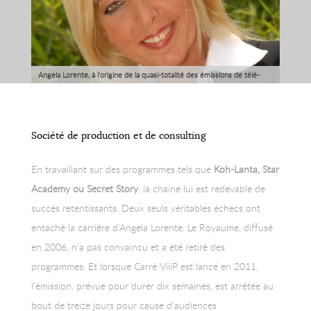
Angela Lorente, à l’origine de la quasi-totalité des émissions de télé-
réalité sur TF1, a annoncé son départ de la chaine pour créer sa propre
société de production.
Société de production et de consulting
En travaillant sur des programmes tels que
Koh-Lanta, Star
Academy ou Secret Story
, la chaine lui est redevable de
succès retentissants. Deux seuls véritables échecs ont
entaché la carrière d’Angela Lorente. Le Royaume, diffusé
en 2006, n’a pas convaincu et a été retiré des
programmes. Et lorsque Carré ViiiP est lancé en 2011,
l’émission, prévue pour durer dix semaines, est arrêtée au
bout de treize jours pour cause d’audiences