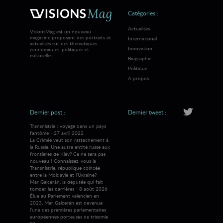
Catégories :
Actualités
VisionsMag est un nouveau
magazine proposant des portraits et
International
actualités sur des thématiques
Innovation
économiques, politiques et
culturelles...
Biographie
Politique
A propos
Dernier post :
Dernier tweet :
Transnistrie : voyage dans un pays
fantôme - 27 avril 2022
La Crimée veut son rattachement à
la Russie. Une autre entité russe aux
frontières de Kiev? Ce ne sera pas
nouveau ! Connaissez-vous la
Transnistrie, république coincée
entre la Moldavie et l’Ukraine?
Mar Galcerán, la députée qui fait
tomber les barrières - 8 août 2026
Élue au Parlement valencien en
2023, Mar Galcerán est devenue
l’une des premières parlementaires
européennes porteuses de trisomie