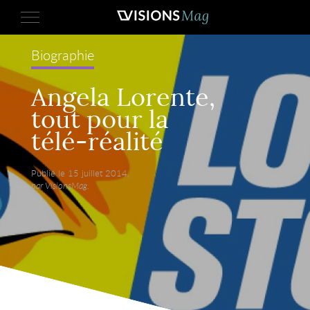
Biographie
Angela Lorente,
tout pour la
télé-réalité
Publié le 15 juillet 2014,
par VisionsMag.