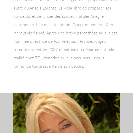
autre qu’Angela Lorente. La voilà libre de proposer ses
concepts, et de lancer des succès intitulés Greg le
millionnaire, L’Île de la tentation, Queer ou encore Mon
incroyable fiancé. Après une brève parenthèse où elle est
nommée directrice de Fox Télévision France, Angela
Lorente devient en 2007 directrice du département télé-
réalité chez TF1, fonction qu’elle occupera jusqu’à
l’annonce toute récente de son départ.