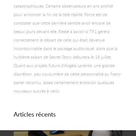
catastrophiques. Certains observateurs en ont profité
pour annoncer la fin de la télé-réalité. Force est de
constater que cette dernière semble avoir encore de
beaux jours devant elle. Reste à savoir si TF1 gèrera
correctement le départ de celle qui était devenue
incontournable dans le paysage audiovisuel, alors que la
huitième saison de Secret Story débutera le 18 juillet.
Quant aux projets futurs d’Angela Lorente, une grande
discrétion, peu coutumière de cette personnalité au franc-
parler reconnu, laisse certainement entrevoir quelques
nouveaux succès à venir.
Articles récents