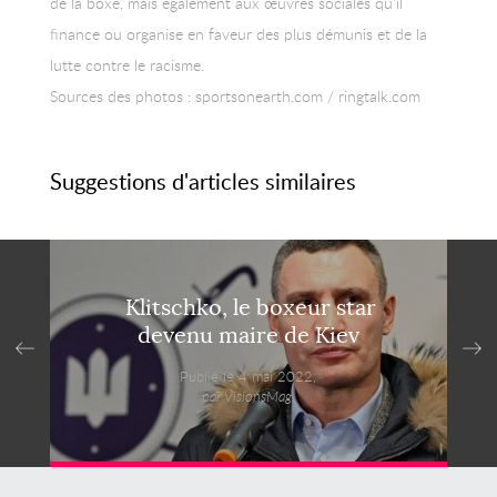
de la boxe, mais également aux œuvres sociales qu’il
finance ou organise en faveur des plus démunis et de la
lutte contre le racisme.
Sources des photos : sportsonearth.com / ringtalk.com
Suggestions d'articles similaires
Klitschko, le boxeur star
devenu maire de Kiev
Publié le 4 mai 2022,
par VisionsMag.