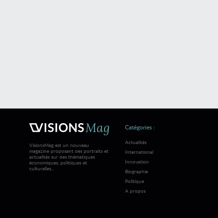
Catégories :
Actualités
VisionsMag est un nouveau
magazine proposant des portraits et
International
actualités sur des thématiques
Innovation
économiques, politiques et
culturelles...
Biographie
Politique
A propos