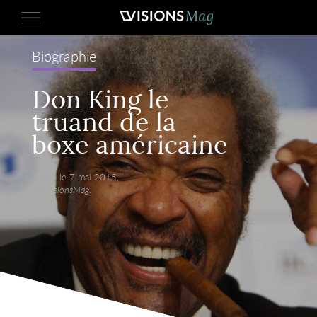
Biographie
Don King le
truand de la
boxe américaine
Publié le 7 mai 2015,
par VisionsMag.