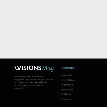
Catégories :
Actualités
VisionsMag est un nouveau
magazine proposant des portraits et
International
actualités sur des thématiques
Innovation
économiques, politiques et
culturelles...
Biographie
Politique
A propos