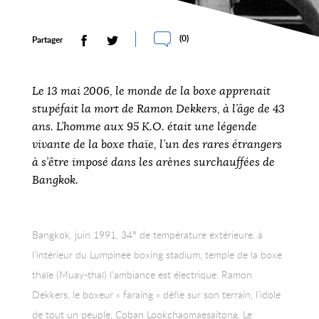
(
0
)
Partager
Le 13 mai 2006, le monde de la boxe apprenait
stupéfait la mort de Ramon Dekkers, à l’âge de 43
ans. L’homme aux 95 K.O. était une légende
vivante de la boxe thaïe, l’un des rares étrangers
à s’être imposé dans les arènes surchauffées de
Bangkok.
Bangkok, juin 1991, 34° de température extérieure, à
l’intérieur du Lumpinee boxing stadium, temple de la boxe
thaïe (Muay-thaï) l’ambiance est électrique. Ramon
Dekkers, le boxeur « faraing » défie sur son terrain, l’idole
de tout un peuple, Coban Lookchaomaesaitong. Le