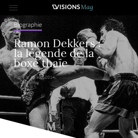
Biographie
Ramon Dekkers :
la légende de la
boxe thaïe
Publié le 18 août 2014,
par VisionsMag.