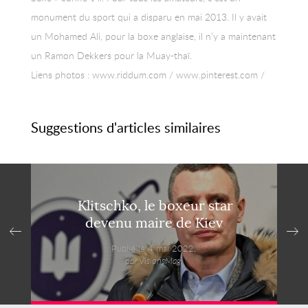
monument du sport qui a disparu en mai 2013. Il y avait
un Mohamed Ali, pour la boxe anglaise, il n’y a maintenant
un Ramon Dekkers pour la Muay-thaï.
Liens photos : www.riddum.com / www.pinterest.com /
Suggestions d'articles similaires
Klitschko, le boxeur star
devenu maire de Kiev
Publié le 4 mai 2022,
par VisionsMag.