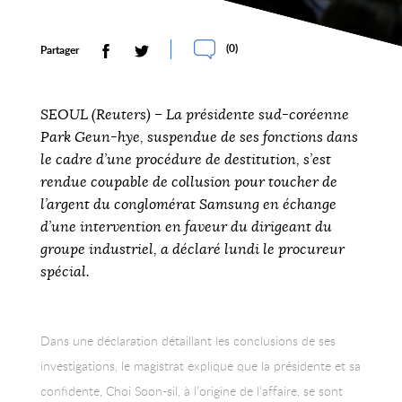
(
0
)
Partager
SEOUL (Reuters) – La présidente sud-coréenne
Park Geun-hye, suspendue de ses fonctions dans
le cadre d’une procédure de destitution, s’est
rendue coupable de collusion pour toucher de
l’argent du conglomérat Samsung en échange
d’une intervention en faveur du dirigeant du
groupe industriel, a déclaré lundi le procureur
spécial.
Dans une déclaration détaillant les conclusions de ses
investigations, le magistrat explique que la présidente et sa
confidente, Choi Soon-sil, à l’origine de l’affaire, se sont