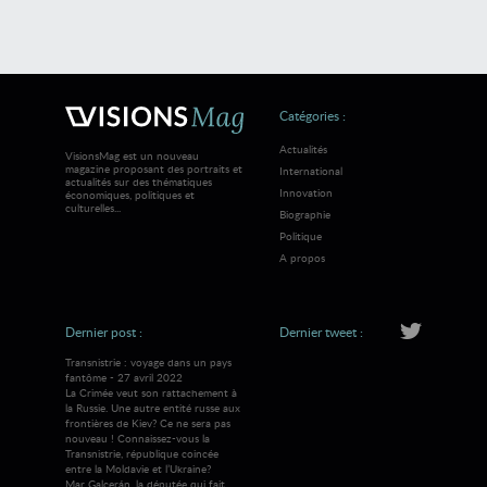
Catégories :
Actualités
VisionsMag est un nouveau
magazine proposant des portraits et
International
actualités sur des thématiques
Innovation
économiques, politiques et
culturelles...
Biographie
Politique
A propos
Dernier post :
Dernier tweet :
Transnistrie : voyage dans un pays
fantôme - 27 avril 2022
La Crimée veut son rattachement à
la Russie. Une autre entité russe aux
frontières de Kiev? Ce ne sera pas
nouveau ! Connaissez-vous la
Transnistrie, république coincée
entre la Moldavie et l’Ukraine?
Mar Galcerán, la députée qui fait