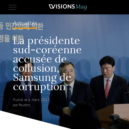
Actualités
La présidente
sud-coréenne
accusée de
collusion,
Samsung de
corruption
Publié le 6 mars 2017,
par Reuters.