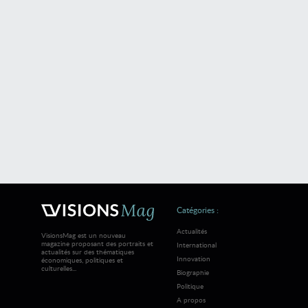
Catégories :
Actualités
VisionsMag est un nouveau
magazine proposant des portraits et
International
actualités sur des thématiques
Innovation
économiques, politiques et
culturelles...
Biographie
Politique
A propos