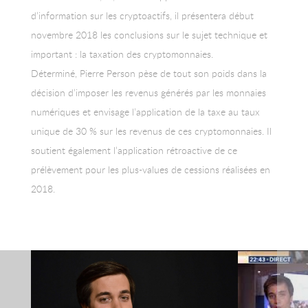
d’information sur les cryptoactifs, il présentera début
novembre 2018 les conclusions sur le sujet technique et
important : la taxation des cryptomonnaies.
Déterminé, Pierre Person pèse de tout son poids dans la
décision d’imposer les revenus générés par les monnaies
numériques et envisage l’application de la taxe au taux
unique de 30 % sur les revenus de ces cryptomonnaies. Il
soutient également l’application rétroactive de ce
prélèvement pour les plus-values de cessions réalisées en
2018.