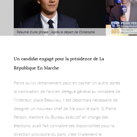
Résumé d’une phrase : Après le départ de Christophe
Castaner, Pierre Person, jeune député de La République En
Marche et rapporteur de la mission d’information sur les
cryptoactifs, se positionne pour la direction du parti.
Un candidat engagé pour la présidence de La
République En Marche
Parce qu’un remaniement peut en cacher un autre, après
la nomination de l’ancien délégué général au ministère de
l’Intérieur, place Beauvau, il est désormais nécessaire de
designer un nouveau chef de file pour le parti. Si Pierre
Person, membre du Bureau exécutif en charge des
élections, avait fait connaitre ses disponibilités pour la
direction provisoire du parti, c’est finalement le