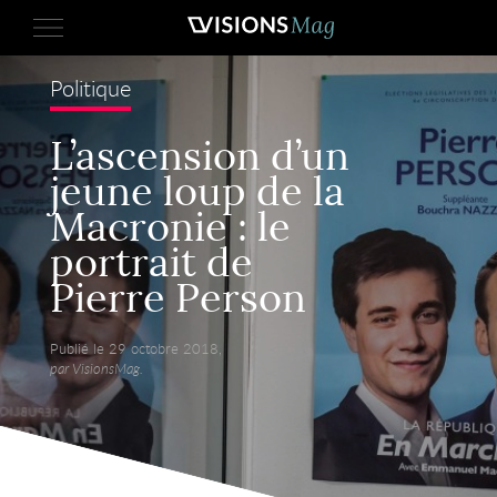
Politique
L’ascension d’un
jeune loup de la
Macronie : le
portrait de
Pierre Person
Publié le 29 octobre 2018,
par VisionsMag.