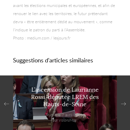
avant les élections municipales et européennes, et afin de
renouer le lien avec les territoires, le futur prétendant
devra « être entièrement dédié au mouvement », comme
l’indique le patron du parti à l’Assemblée.
Photo : medium.com / lesjours.fr
Suggestions d'articles similaires
L’ascension de Laurianne
Rossi, députée LREM des
Hauts-de-Seine
Publié le 7 avril 2020,
par VisionsMag.