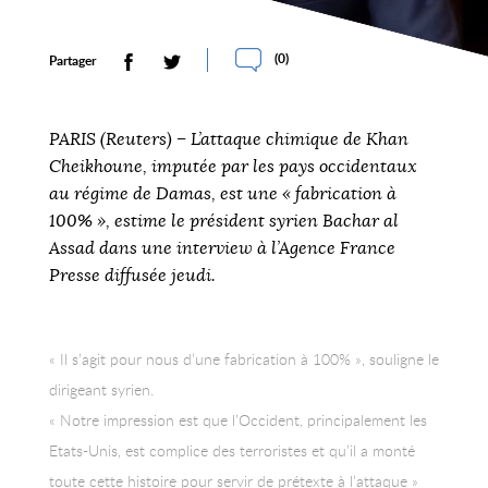
(
0
)
Partager
PARIS (Reuters) – L’attaque chimique de Khan
Cheikhoune, imputée par les pays occidentaux
au régime de Damas, est une « fabrication à
100% », estime le président syrien Bachar al
Assad dans une interview à l’Agence France
Presse diffusée jeudi.
« Il s’agit pour nous d’une fabrication à 100% », souligne le
dirigeant syrien.
« Notre impression est que l’Occident, principalement les
Etats-Unis, est complice des terroristes et qu’il a monté
toute cette histoire pour servir de prétexte à l’attaque »