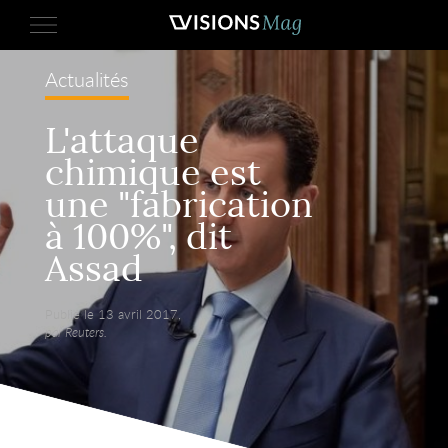
Actualités
L'attaque
chimique est
une "fabrication
à 100%", dit
Assad
Publié le 13 avril 2017,
par Reuters.