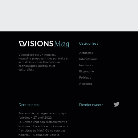
Catégories :
Actualités
VisionsMag est un nouveau
magazine proposant des portraits et
International
actualités sur des thématiques
Innovation
économiques, politiques et
culturelles...
Biographie
Politique
A propos
Dernier post :
Dernier tweet :
Transnistrie : voyage dans un pays
fantôme - 27 avril 2022
La Crimée veut son rattachement à
la Russie. Une autre entité russe aux
frontières de Kiev? Ce ne sera pas
nouveau ! Connaissez-vous la