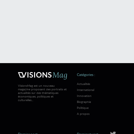
Catégories :
Actualités
VisionsMag est un nouveau
magazine proposant des portraits et
International
actualités sur des thématiques
Innovation
économiques, politiques et
culturelles...
Biographie
Politique
A propos