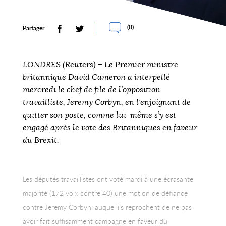
(
0
)
Partager
LONDRES (Reuters) – Le Premier ministre
britannique David Cameron a interpellé
mercredi le chef de file de l’opposition
travailliste, Jeremy Corbyn, en l’enjoignant de
quitter son poste, comme lui-même s’y est
engagé après le vote des Britanniques en faveur
du Brexit.
Les députés travaillistes ont voté mardi à une écrasante
majorité (172 voix contre 40) une motion de défiance
contre Jeremy Corbyn, auquel ils reprochent de ne pas
avoir fait suffisamment campagne en faveur du