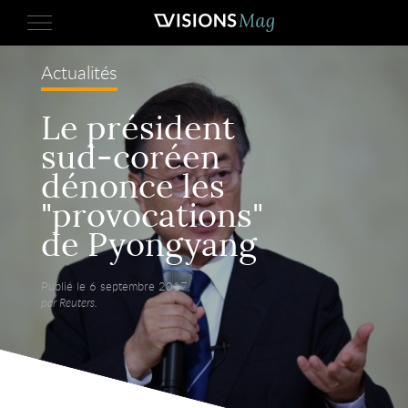
Actualités
Le président
sud-coréen
dénonce les
"provocations"
de Pyongyang
Publié le 6 septembre 2017,
par Reuters.