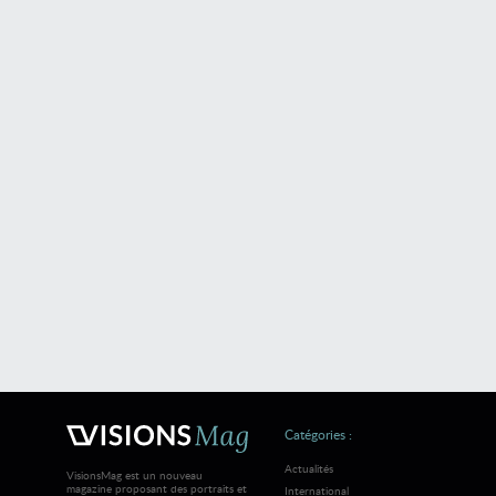
Catégories :
Actualités
VisionsMag est un nouveau
magazine proposant des portraits et
International