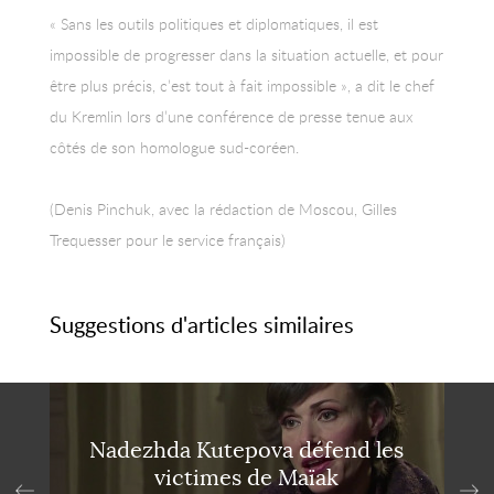
« Sans les outils politiques et diplomatiques, il est
impossible de progresser dans la situation actuelle, et pour
être plus précis, c’est tout à fait impossible », a dit le chef
du Kremlin lors d’une conférence de presse tenue aux
côtés de son homologue sud-coréen.
(Denis Pinchuk, avec la rédaction de Moscou, Gilles
Trequesser pour le service français)
Suggestions d'articles similaires
Nadezhda Kutepova défend les
victimes de Maïak