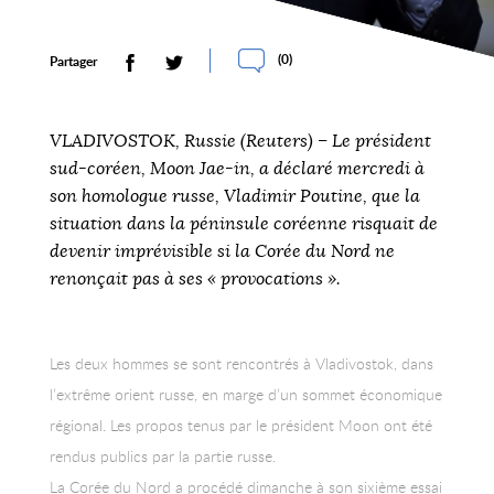
(
0
)
Partager
VLADIVOSTOK, Russie (Reuters) – Le président
sud-coréen, Moon Jae-in, a déclaré mercredi à
son homologue russe, Vladimir Poutine, que la
situation dans la péninsule coréenne risquait de
devenir imprévisible si la Corée du Nord ne
renonçait pas à ses « provocations ».
Les deux hommes se sont rencontrés à Vladivostok, dans
l’extrême orient russe, en marge d’un sommet économique
régional. Les propos tenus par le président Moon ont été
rendus publics par la partie russe.
La Corée du Nord a procédé dimanche à son sixième essai