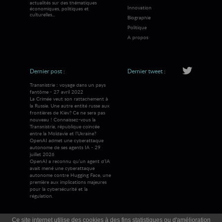
actualités sur des thématiques
Innovation
économiques, politiques et
culturelles...
Biographie
Politique
A propos
Dernier post :
Dernier tweet :
Transnistrie : voyage dans un pays
fantôme - 27 avril 2022
La Crimée veut son rattachement à
la Russie. Une autre entité russe aux
frontières de Kiev? Ce ne sera pas
nouveau ! Connaissez-vous la
Transnistrie, république coincée
entre la Moldavie et l’Ukraine?
OpenAI admet une cyberattaque
autonome de ses agents IA - 29
juillet 2026
OpenAI a reconnu qu’un agent d’IA
avait mené une cyberattaque
autonome contre Hugging Face, une
première aux implications majeures
pour la cybersécurité et la
régulation.
Ce site internet utilise des cookies à des fins statistiques ou d'amélioration