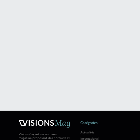
Catégories :
Actualités
VisionsMag est un nouveau
magazine proposant des portraits et
International