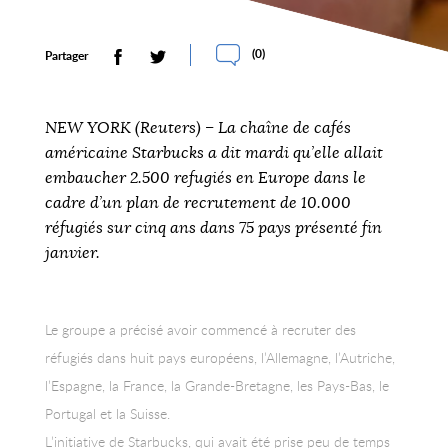
(
0
)
Partager
NEW YORK (Reuters) – La chaîne de cafés
américaine Starbucks a dit mardi qu’elle allait
embaucher 2.500 refugiés en Europe dans le
cadre d’un plan de recrutement de 10.000
réfugiés sur cinq ans dans 75 pays présenté fin
janvier.
Le groupe a précisé avoir commencé à recruter des
réfugiés dans huit pays européens, l’Allemagne, l’Autriche,
l’Espagne, la France, la Grande-Bretagne, les Pays-Bas, le
Portugal et la Suisse.
L’initiative de Starbucks, qui avait été prise peu de temps