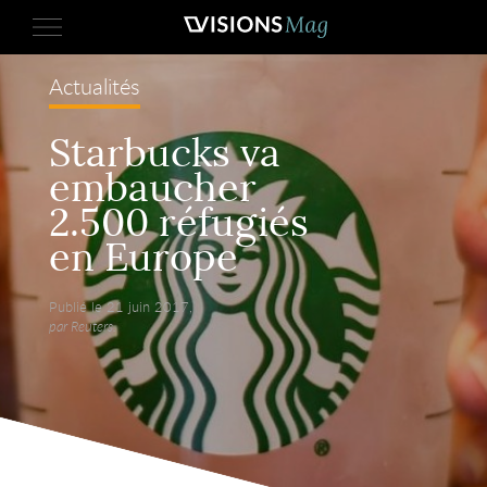
Actualités
Starbucks va
embaucher
2.500 réfugiés
en Europe
Publié le 21 juin 2017,
par Reuters.