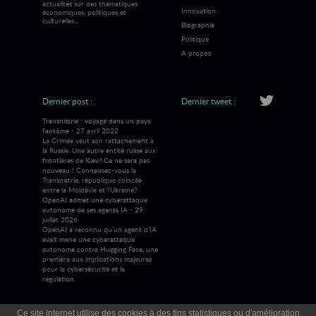
actualités sur des thématiques
Innovation
économiques, politiques et
culturelles...
Biographie
Politique
A propos
Dernier post :
Dernier tweet :
Transnistrie : voyage dans un pays
fantôme - 27 avril 2022
La Crimée veut son rattachement à
la Russie. Une autre entité russe aux
frontières de Kiev? Ce ne sera pas
nouveau ! Connaissez-vous la
Transnistrie, république coincée
entre la Moldavie et l’Ukraine?
OpenAI admet une cyberattaque
autonome de ses agents IA - 29
juillet 2026
OpenAI a reconnu qu’un agent d’IA
avait mené une cyberattaque
autonome contre Hugging Face, une
première aux implications majeures
pour la cybersécurité et la
régulation.
Ce site internet utilise des cookies à des fins statistiques ou d'amélioration