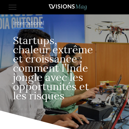
International
Startups,
chaleur extrême
et croissance :
comment l’Inde
jongle avec les
opportunités et
les risques
Publié le 10 août 2025,
par VisionsMag.