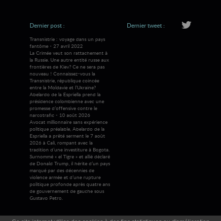
Dernier post :
Dernier tweet :
Transnistrie : voyage dans un pays
fantôme - 27 avril 2022
La Crimée veut son rattachement à
la Russie. Une autre entité russe aux
frontières de Kiev? Ce ne sera pas
nouveau ! Connaissez-vous la
Transnistrie, république coincée
entre la Moldavie et l’Ukraine?
Abelardo de la Espriella prend la
présidence colombienne avec une
promesse d’offensive contre le
narcotrafic - 10 août 2026
Avocat millionnaire sans expérience
politique préalable, Abelardo de la
Espriella a prêté serment le 7 août
2026 à Cali, rompant avec la
tradition d’une investiture à Bogota.
Surnommé « el Tigre » et allié déclaré
de Donald Trump, il hérite d’un pays
marqué par des décennies de
violence armée et d’une rupture
politique profonde après quatre ans
de gouvernement de gauche sous
Gustavo Petro.