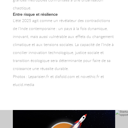
chaotique.
Entre risque et résilience
L’été 2025 agit comme un révélateur des contradictions
de l’Inde contemporaine : un pays à la fois dynamique,
innovant, mais aussi vulnérable aux effets du changement
climatique et aux tensions sociales. La capacité de l’Inde à
concilier innovation technologique, justice sociale et
transition écologique sera déterminante pour faire de sa
croissance une réussite durable.
Photos : Leparisien.fr et disfold.com et novethic.fr et
elucid.media