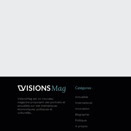
Catégories :
Actualités
VisionsMag est un nouveau
magazine proposant des portraits et
International
actualités sur des thématiques
Innovation
économiques, politiques et
culturelles...
Biographie
Politique
A propos