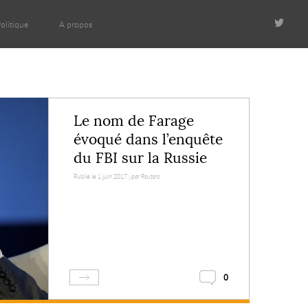
olitique
A propos
Le nom de Farage
évoqué dans l’enquête
du FBI sur la Russie
Publié le 1 juin 2017 |
par Reuters
0