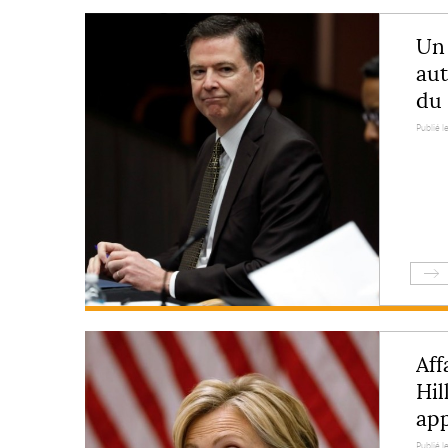
Un 
aut
du 
Publié l
Aff
Hil
app
Publié l