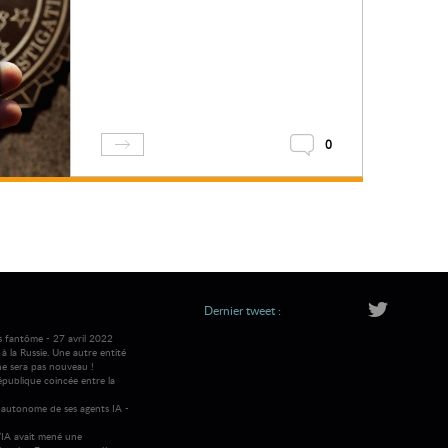
0
Dernier tweet :
s fantôme - 27 avril 2022
 la Russie. Une autre entité
ne sera pas nouveau !
république coincée entre la
autonome de ses agents IA -
IA avait mené une