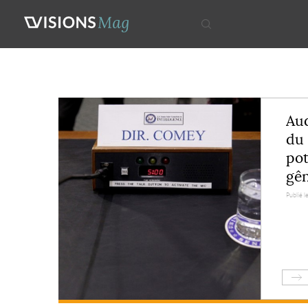
Aud
du 
pot
gên
Publié le