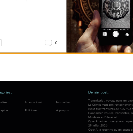
0
gories :
Dernier post :
Transnistrie : voyage dans un pay
alités
International
Innovation
La Crimée veut son rattachement à
russe aux frontières de Kiev? Ce 
raphie
Politique
A propos
Connaissez-vous la Transnistrie, 
Moldavie et l’Ukraine?
OpenAI admet une cyberattaque 
29 juillet 2026
OpenAI a reconnu qu’un agent d’