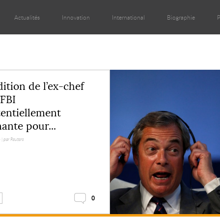
Actualités
Innovation
International
Biographie
P
ition de l’ex-chef
FBI
entiellement
ante pour...
 |
par Reuters
0