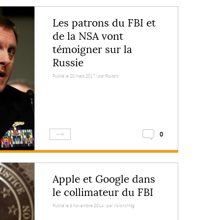
Les patrons du FBI et
de la NSA vont
témoigner sur la
Russie
Publié le 20 mars 2017 |
par Reuters
0
Apple et Google dans
le collimateur du FBI
Publié le 6 novembre 2014 |
par VisionsMag