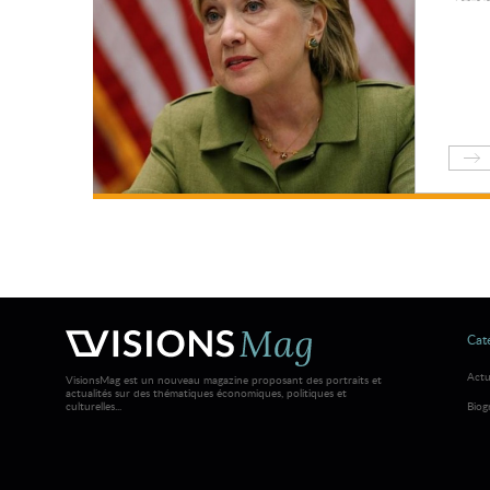
Caté
Actu
VisionsMag est un nouveau magazine proposant des portraits et
actualités sur des thématiques économiques, politiques et
culturelles...
Biog