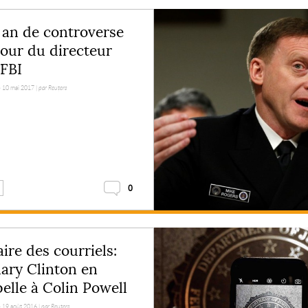
an de controverse
our du directeur
FBI
e 10 mai 2017 |
par Reuters
0
aire des courriels:
lary Clinton en
elle à Colin Powell
e 19 août 2016 |
par Reuters